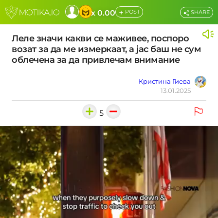
+
x 0.00
POST
SHARE
Леле значи какви се маживее, поспоро
возат за да ме измеркаат, а јас баш не сум
облечена за да привлечам внимание
Кристина Гиева
13.01.2025
5