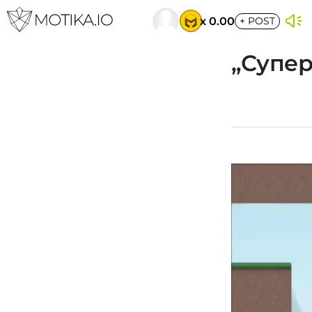
x 0.00
+
POST
„Супер