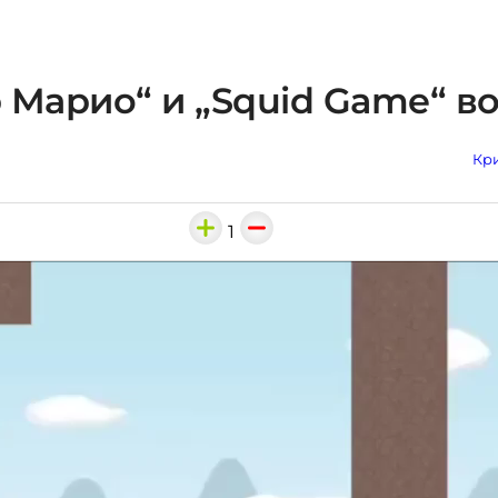
 Марио“ и „Squid Game“ в
Кри
1