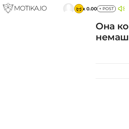
x 0.00
+
POST
Она ко
немаш 