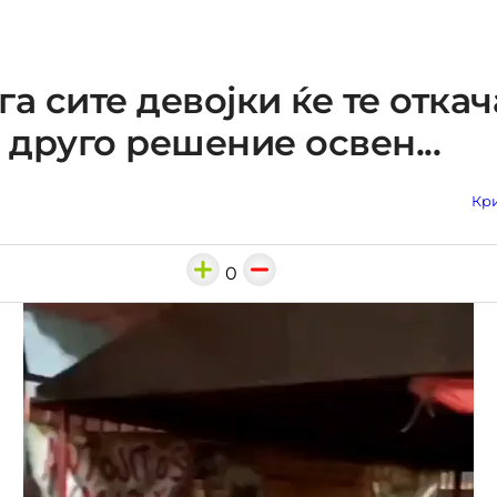
га сите девојки ќе те откач
друго решение освен...
Кри
0