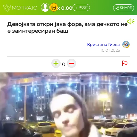
+
x 0.00
POST
SHARE
Девојката откри јака фора, ама дечкото не
е заинтересиран баш
Кристина Гиева
10.01.2025
0