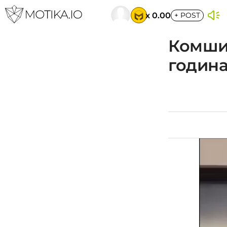
x 0.00
+
POST
Комшии
годин