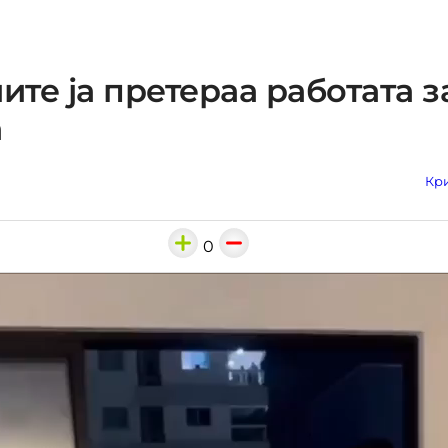
те ја претераа работата з
а
Кри
0