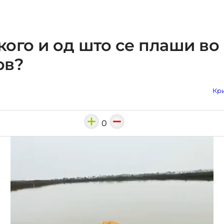
 кого и од што се плаши во
ов?
Кри
0