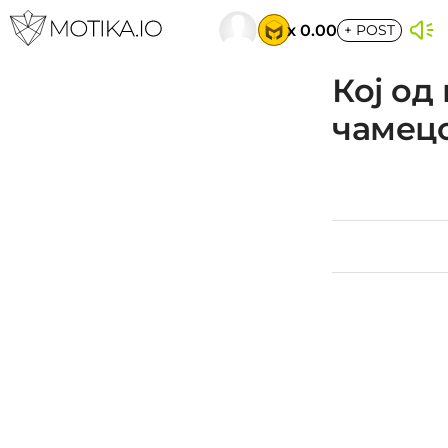
x 0.00
+
POST
Кој од
чамец