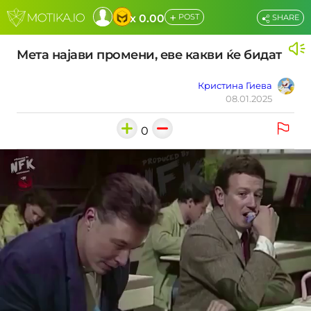
+
x 0.00
POST
SHARE
Мета најави промени, еве какви ќе бидат
Кристина Гиева
08.01.2025
0