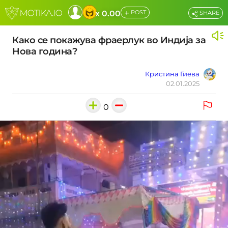
+
x 0.00
POST
SHARE
Како се покажува фраерлук во Индија за
Нова година?
Кристина Гиева
02.01.2025
0