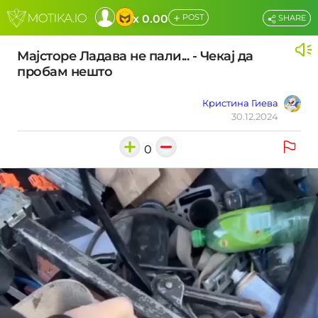
+
x 0.00
POST
SHARE
Мајсторе Ладава не пали... - Чекај да
пробам нешто
Кристина Гиева
30.12.2024
0