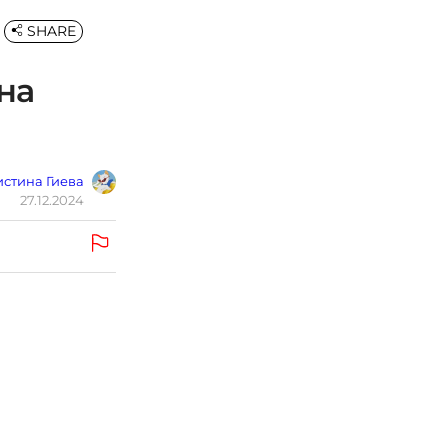
SHARE
на
стина Гиева
27.12.2024