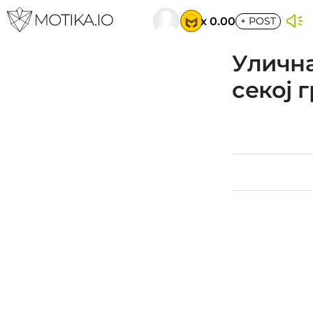
x 0.00
+
POST
Улична
секој 