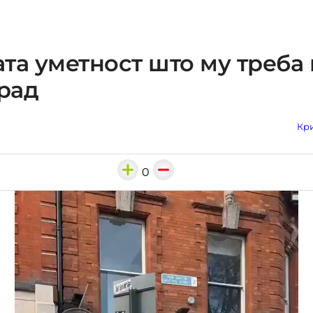
та уметност што му треба 
град
Кри
0