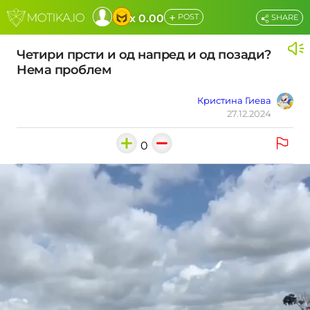
+
x 0.00
POST
SHARE
Четири прсти и од напред и од позади?
Нема проблем
Кристина Гиева
27.12.2024
0