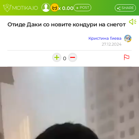
+
x 0.00
POST
SHARE
Отиде Даки со новите кондури на снегот
Кристина Гиева
27.12.2024
0