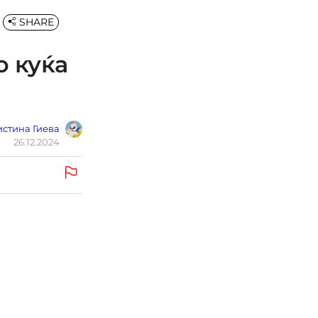
SHARE
о куќа
стина Гиева
26.12.2024