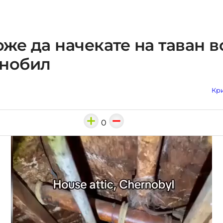
же да начекате на таван в
рнобил
Кри
0