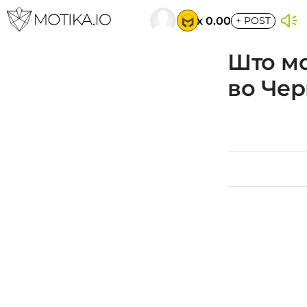
x 0.00
+
POST
Што мо
во Че