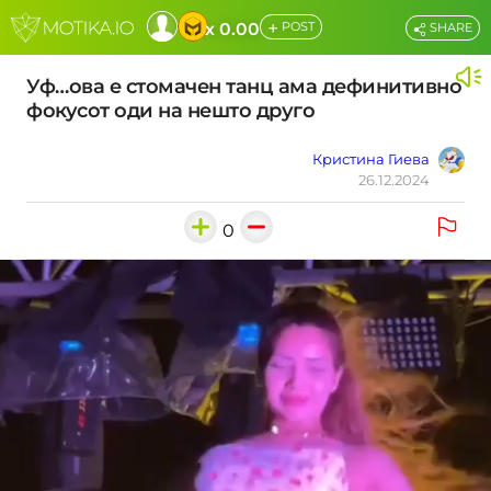
+
x 0.00
POST
SHARE
Уф…ова е стомачен танц ама дефинитивно
фокусот оди на нешто друго
Кристина Гиева
26.12.2024
0