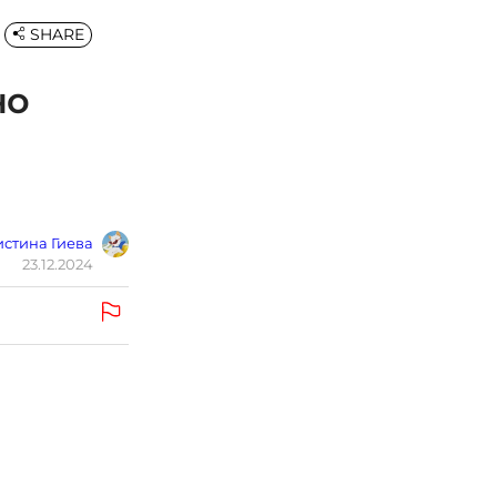
SHARE
но
стина Гиева
23.12.2024