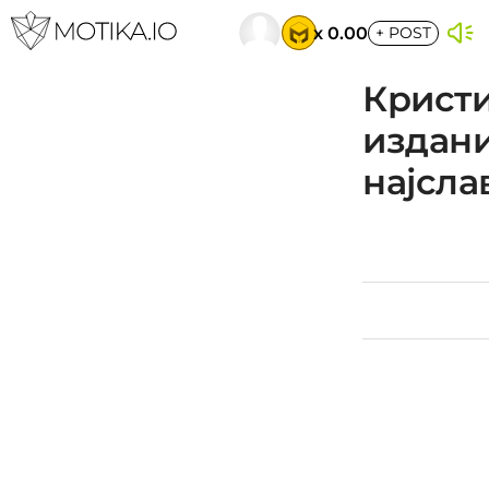
x 0.00
+
POST
Кристи
издани
најсла