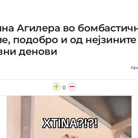
на Агилера во бомбастич
е, подобро и од нејзините
вни денови
Кри
0