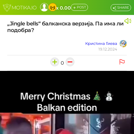
+
x 0.00
POST
SHARE
„Jingle bells“ балканска верзија. Па има ли
подобра?
Кристина Гиева
19.12.2024
0