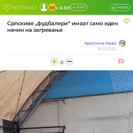
+
x 0.00
POST
SHARE
Српскиве „фудбалери“ имаат само еден
начин на загревање
Кристина Гиева
16.12.2024
0