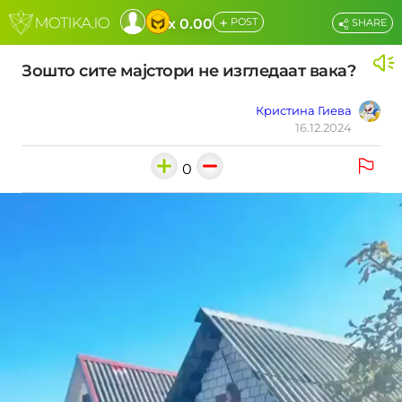
+
x 0.00
POST
SHARE
Зошто сите мајстори не изгледаат вака?
Кристина Гиева
16.12.2024
0