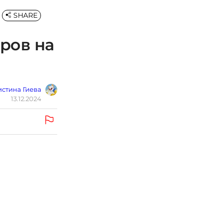
SHARE
еров на
стина Гиева
13.12.2024