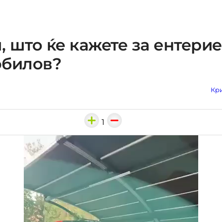
 што ќе кажете за ентери
обилов?
Кри
1