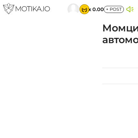
x 0.00
+
POST
Момци,
автом