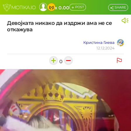
+
x 0.00
POST
SHARE
Девојката никако да издржи ама не се
откажува
Кристина Гиева
12.12.2024
0