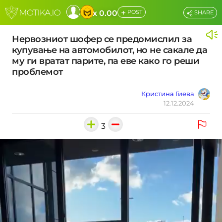
+
x 0.00
POST
SHARE
Нервозниот шофер се предомислил за
купување на автомобилот, но не сакале да
му ги вратат парите, па еве како го реши
проблемот
Кристина Гиева
12.12.2024
3