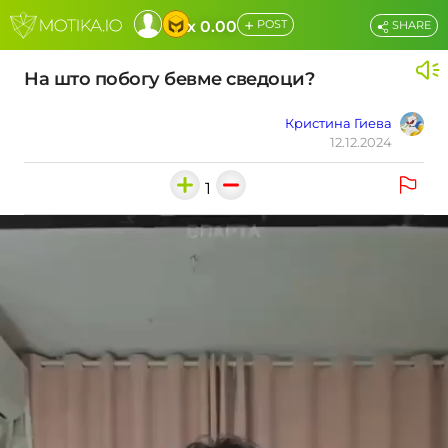
+
x 0.00
POST
SHARE
На што побогу бевме сведоци?
Кристина Гиева
12.12.2024
1