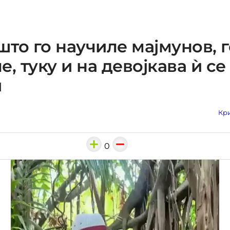
 што го научиле мајмунов, г
е, туку и на девојкава ѝ се
и
Кри
0