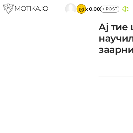
x 0.00
+
POST
Ај тие
научил
заарн