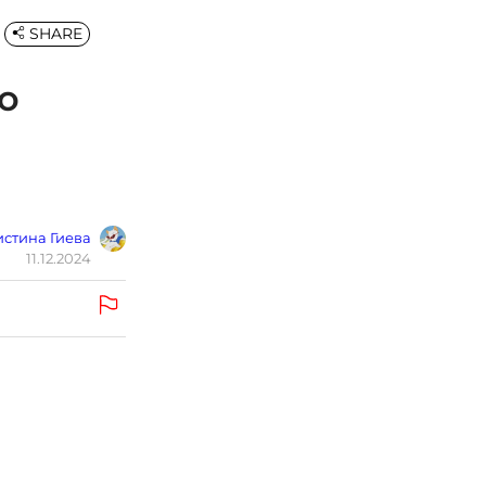
SHARE
о
стина Гиева
11.12.2024