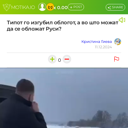
+
x 0.00
POST
SHARE
Типот го изгубил облогот, а во што можат
да се обложат Руси?
Кристина Гиева
11.12.2024
0