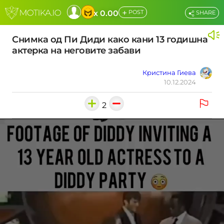
+
x 0.00
POST
SHARE
Снимка од Пи Диди како кани 13 годишна
актерка на неговите забави
Кристина Гиева
10.12.2024
2