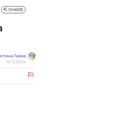
SHARE
а
стина Гиева
10.12.2024