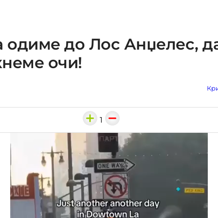
а одиме до Лос Анџелес, д
неме очи!
Кри
1