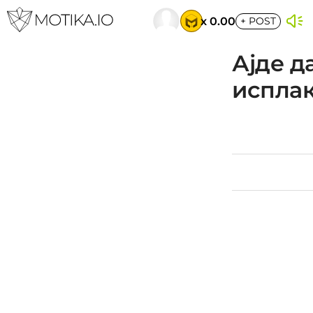
x 0.00
+
POST
Ајде д
исплак