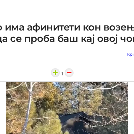
 има афинитети кон возењ
а се проба баш кај овој чо
Кри
1