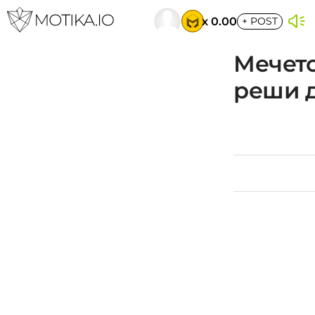
x 0.00
+
POST
Мечето
реши д