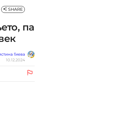
SHARE
ето, па
век
стина Гиева
10.12.2024