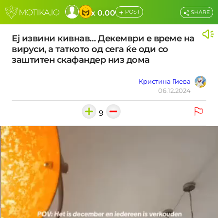
+
x 0.00
POST
SHARE
Еј извини кивнав… Декември е време на
вируси, а таткото од сега ќе оди со
заштитен скафандер низ дома
Кристина Гиева
06.12.2024
9