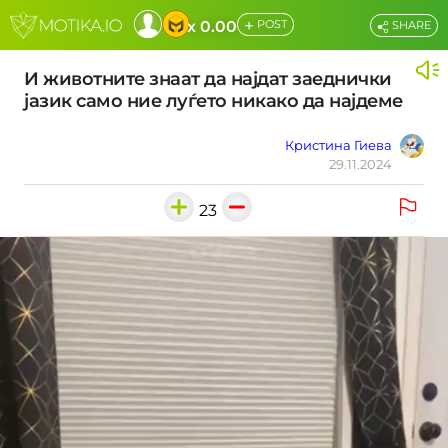
+
x 0.00
POST
SHARE
И животните знаат да најдат заеднички
јазик само ние луѓето никако да најдеме
Кристина Гиева
29.11.2024
23