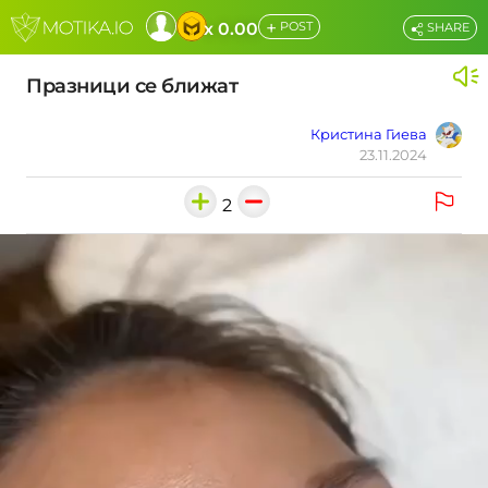
+
x 0.00
POST
SHARE
Празници се ближат
Кристина Гиева
23.11.2024
2