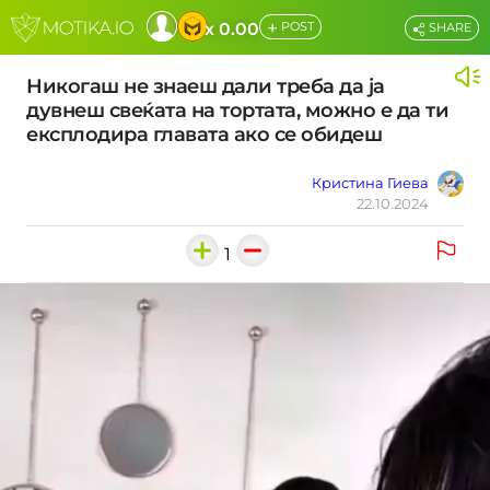
+
x 0.00
POST
SHARE
Никогаш не знаеш дали треба да ја
дувнеш свеќата на тортата, можно е да ти
експлодира главата ако се обидеш
Кристина Гиева
22.10.2024
1