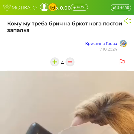
+
x 0.00
POST
SHARE
Кому му треба брич на бркот кога постои
запалка
Кристина Гиева
17.10.2024
4