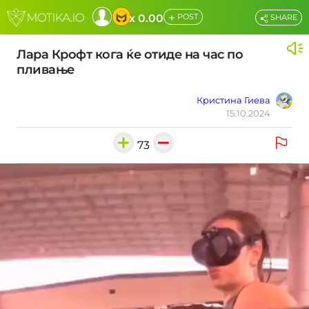
+
x 0.00
POST
SHARE
Лара Крофт кога ќе отиде на час по
пливање
Кристина Гиева
15.10.2024
73