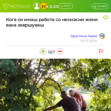
+
x 0.00
POST
SHARE
Кога си имаш работа со несмасни жени
вака завршуваш
Кристина Гиева
09.10.2024
567