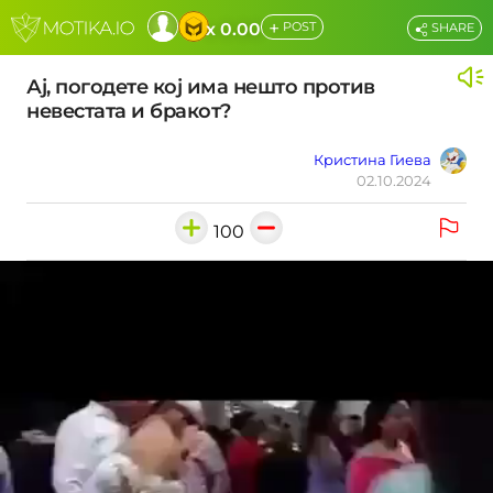
+
x 0.00
POST
SHARE
Ај, погодете кој има нешто против
невестата и бракот?
Кристина Гиева
02.10.2024
100