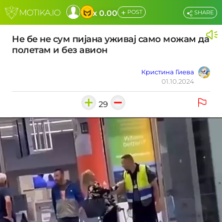
+
x 0.00
POST
SHARE
Не бе не сум пијана уживај само можам да
полетам и без авион
Кристина Гиева
01.10.2024
29