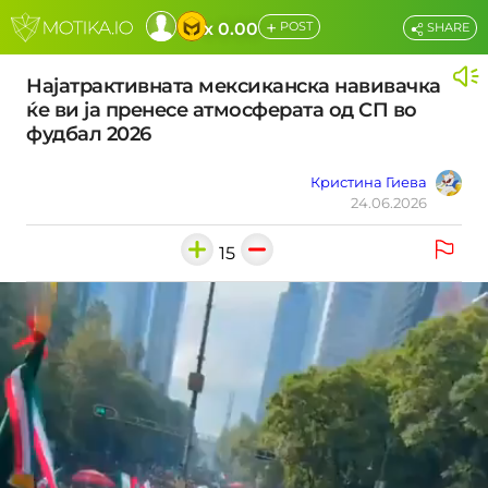
+
x 0.00
POST
SHARE
Најатрактивната мексиканска навивачка
ќе ви ја пренесе атмосферата од СП во
фудбал 2026
Кристина Гиева
24.06.2026
15