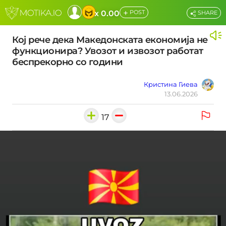
+
x 0.00
POST
SHARE
Кој рече дека Македонската економија не
функционира? Увозот и извозот работат
беспрекорно со години
Кристина Гиева
13.06.2026
17