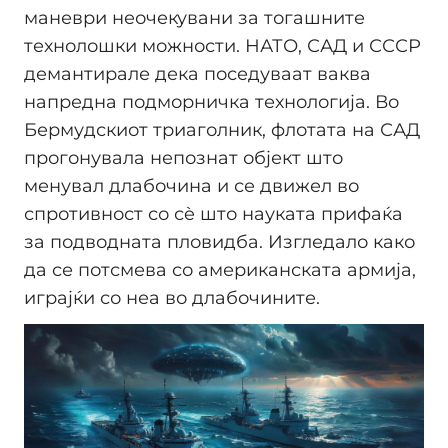
маневри неочекувани за тогашните
технолошки можности. НАТО, САД и СССР
демантирале дека поседуваат ваква
напредна подморничка технологија. Во
Бермудскиот триаголник, флотата на САД
прогонувала непознат објект што
менувал длабочина и се движел во
спротивност со сè што науката прифаќа
за подводната пловидба. Изгледало како
да се потсмева со американската армија,
играјќи со неа во длабочините.