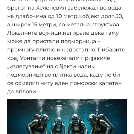
брегот на Хеленсвил забележал во вода
на длабочина од 10 метри објект долг 30,
а широк 15 метри, со метална структура.
Локалните војници негирале дека таму
може да пристапи подморница –
премногу плитко и недостапно. Рибарите
крај Уонтагти повеќепати пријавиле
„излегување“ на објекти налик
подморници во плитка вода, каде не би
се осмелил ниту еден поморски капетан
да вплови.