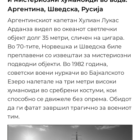
Аргентина, Шведска, Русија
Аргентинскиот капетан Хулиан Лукас
Арданза видел во океанот светлечки
објект долг 35 метри, сличен на цигара.
Во 70-тите, Норвешка и Шведска биле
преплавени со извештаи за мистериозни
подводни објекти. Во 1982 година,
советски воени нуркачи во Бајкалското
Езеро налетале на три метри високи
хуманоиди во сребрени костуми, кои
способно се движеле без опрема. Обидот
да ги фатат завршил трагично за воениот
тим.