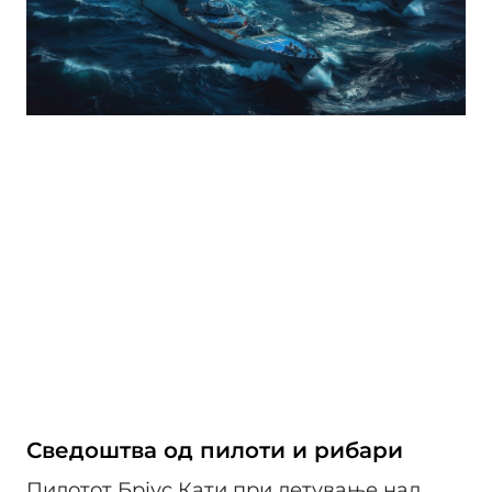
Сведоштва од пилоти и рибари
Пилотот Брјус Кати при летување над