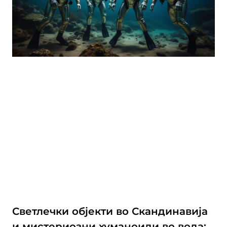
Светлечки објекти во Скандинавија
и мистериозни хуманоиди во вода: