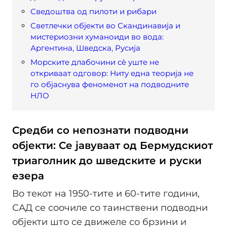
Сведоштва од пилоти и рибари
Светлечки објекти во Скандинавија и
мистериозни хуманоиди во вода:
Аргентина, Шведска, Русија
Морските длабочини сè уште не
откриваат одговор: Ниту една теорија не
го објаснува феноменот на подводните
НЛО
Средби со непознати подводни
објекти: Се јавуваат од Бермудскиот
триаголник до шведските и руски
езера
Во текот на 1950-тите и 60-тите години,
САД се соочиле со таинствени подводни
објекти што се движеле со брзини и