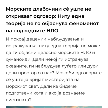
Морските длабочини сè уште не
откриваат одговор: Ниту една
теорија не го објаснува феноменот
на подводните НЛО
И покрај децении набљудувања и
истражувања, ниту една теорија не може
да ги објасни целосно морските НЛО и
хуманоиди. Дали некој ги истражува
океаните, ги набљудува луѓето или дури
дели простор со нас? Можеби одговорите
сè уште ја кријат мистеријата на
морскиот свет. Дали ќе бидеме
подготвени кога и ако ја дознаеме
вистината?