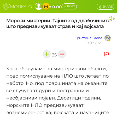
+
x 0.00
POST
SHARE
Морски мистерии: Тајните од длабочините
што предизвикуваат страв и кај војската
Кристина Гиева
10.07.2025
25
Кога зборуваме за мистериозни објекти,
прво помислуваме на НЛО што летаат по
небото. Но, под површината на океаните
се случуваат дури и пострашни и
необјасниви појави. Десетици години,
морските НЛО предизвикуваат
вознемиреност кај војската и научниците