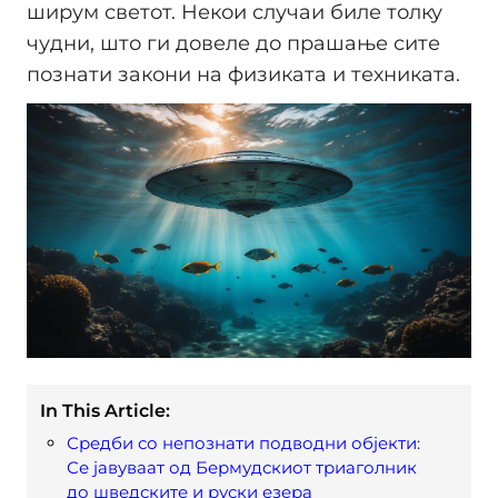
ширум светот. Некои случаи биле толку
чудни, што ги довеле до прашање сите
познати закони на физиката и техниката.
In This Article:
Средби со непознати подводни објекти:
Се јавуваат од Бермудскиот триаголник
до шведските и руски езера