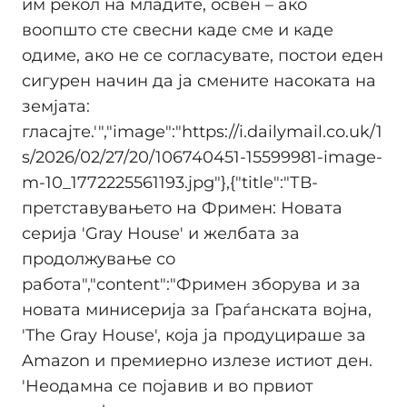
им рекол на младите, освен – ако
воопшто сте свесни каде сме и каде
одиме, ако не се согласувате, постои еден
сигурен начин да ја смените насоката на
земјата:
гласајте.'","image":"https://i.dailymail.co.uk/1
s/2026/02/27/20/106740451-15599981-image-
m-10_1772225561193.jpg"},{"title":"ТВ-
претставувањето на Фримен: Новата
серија 'Gray House' и желбата за
продолжување со
работа","content":"Фримен зборува и за
новата минисерија за Граѓанската војна,
'The Gray House', која ја продуцираше за
Amazon и премиерно излезе истиот ден.
'Неодамна се појавив и во првиот