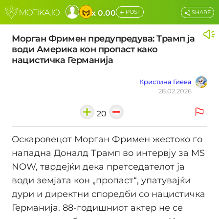
+
x 0.00
POST
SHARE
Морган Фримен предупредува: Трамп ја
води Америка кон пропаст како
нацистичка Германија
Кристина Гиева
28.02.2026
20
Оскаровецот Морган Фримен жестоко го
нападна Доналд Трамп во интервју за MS
NOW, тврдејќи дека претседателот ја
води земјата кон „пропаст“, упатувајќи
дури и директни споредби со нацистичка
Германија. 88-годишниот актер не се