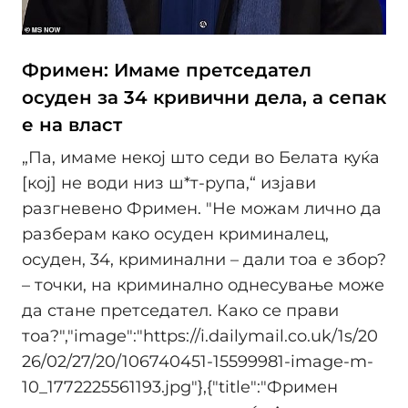
Фримен: Имаме претседател
осуден за 34 кривични дела, а сепак
е на власт
„Па, имаме некој што седи во Белата куќа
[кој] не води низ ш*т-рупа,“ изјави
разгневено Фримен. "Не можам лично да
разберам како осуден криминалец,
осуден, 34, криминални – дали тоа е збор?
– точки, на криминално однесување може
да стане претседател. Како се прави
тоа?","image":"https://i.dailymail.co.uk/1s/20
26/02/27/20/106740451-15599981-image-m-
10_1772225561193.jpg"},{"title":"Фримен