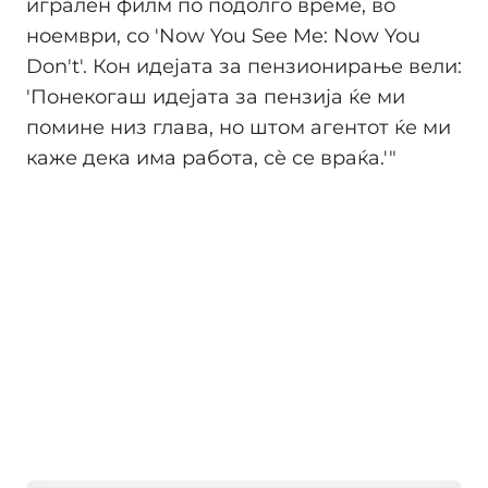
игрален филм по подолго време, во
ноември, со 'Now You See Me: Now You
Don't'. Кон идејата за пензионирање вели:
'Понекогаш идејата за пензија ќе ми
помине низ глава, но штом агентот ќе ми
каже дека има работа, сè се враќа.'"