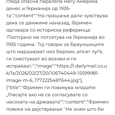
гледа опасна паралела меѓу Америка
денес и Германија од 1935-
та","content":"На прашање дали чувствува
дека се движиме наназад, Фримен
одговара со историска референца:
'Постојано ме потсетува на Германија во
1935 година.' Тој говори за Брауншиците
што маршираат низ Берлин, апсат луѓе,
ги сместуваат во возови и ги
испраќаат.'","image":"https://i.dailymail.co.u
k/1s/2026/02/27/20/106740449-15599981-
image-m-6_1772225487644.jpg"},
{"title":"Фримен ги повикува младите:
„Гласајте ако не се согласувате со
насоката на државата“","content":"Фримен
повика на дејствување: 'Не знам што би