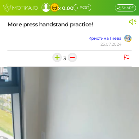
+
x 0.00
POST
SHARE
More press handstand practice!
Кристина Гиева
25.07.2024
3