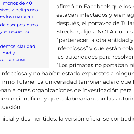
l: monos de 40
afirmó en Facebook que los
esivos y peligrosos
estaban infectados y eran ag
es los manejan
después, el portavoz de Tula
de escapes: otros
 y el recuento
Strecker, dijo a NOLA que es
“pertenecen a otra entidad y
demos: claridad,
infecciosos” y que están col
lidad y
las autoridades para resolver 
ón en crisis
“Los primates no portaban 
nfecciosa y no habían estado expuestos a ningú
 afirmó Tulane. La universidad también aclaró que
onan a otras organizaciones de investigación para
iento científico” y que colaborarían con las autor
ituación.