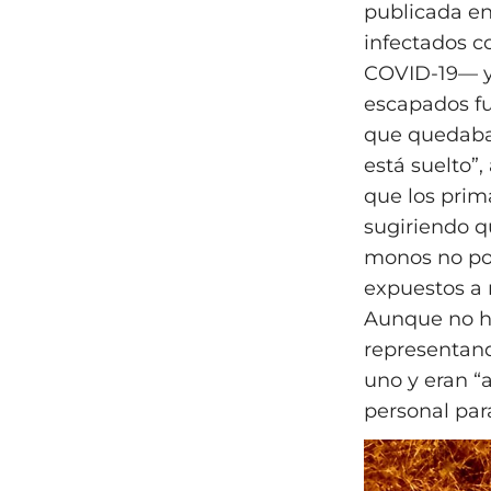
publicada en
infectados c
COVID-19— y 
escapados fu
que quedaba
está suelto”,
que los prim
sugiriendo qu
monos no po
expuestos a 
Aunque no hu
representand
uno y eran “
personal par