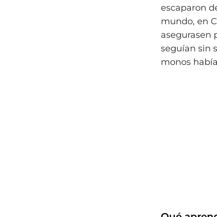
escaparon de
mundo, en Ca
asegurasen 
seguían sin s
monos había
Qué aprend