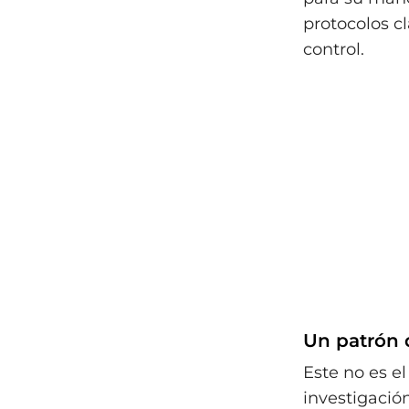
protocolos c
control.
Un patrón d
Este no es e
investigaci