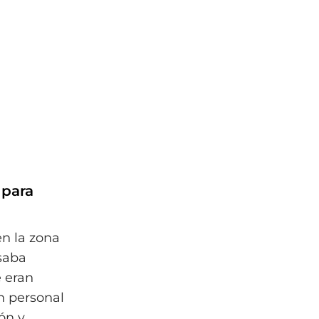
 para
en la zona
esaba
 eran
n personal
ón y