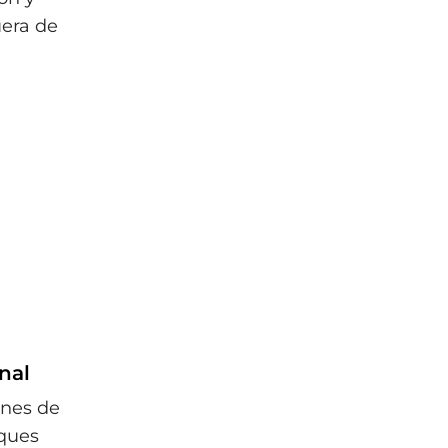
uera de
nal
ones de
aques