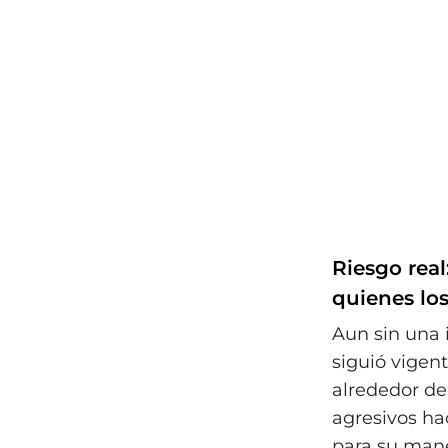
Riesgo real
quienes lo
Aun sin una 
siguió vigen
alrededor de
agresivos ha
para su mane