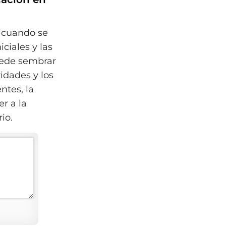
a cuando se
ciales y las
uede sembrar
idades y los
ntes, la
er a la
io.