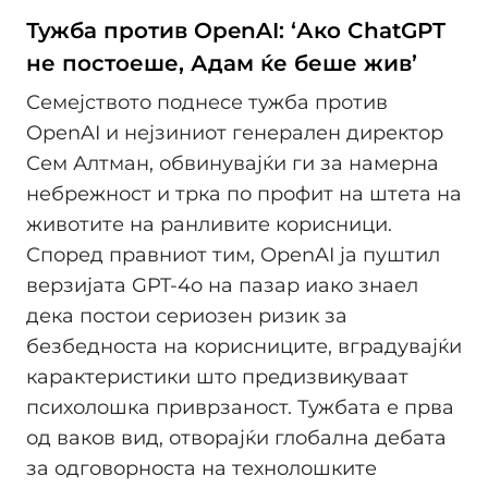
Тужба против OpenAI: ‘Ако ChatGPT
не постоеше, Адам ќе беше жив’
Семејството поднесе тужба против
OpenAI и нејзиниот генералeн директор
Сем Алтман, обвинувајќи ги за намерна
небрежност и трка по профит на штета на
животите на ранливите корисници.
Според правниот тим, OpenAI ја пуштил
верзијата GPT-4o на пазар иако знаел
дека постои сериозен ризик за
безбедноста на корисниците, вградувајќи
карактеристики што предизвикуваат
психолошка приврзаност. Тужбата е прва
од ваков вид, отворајќи глобална дебата
за одговорноста на технолошките