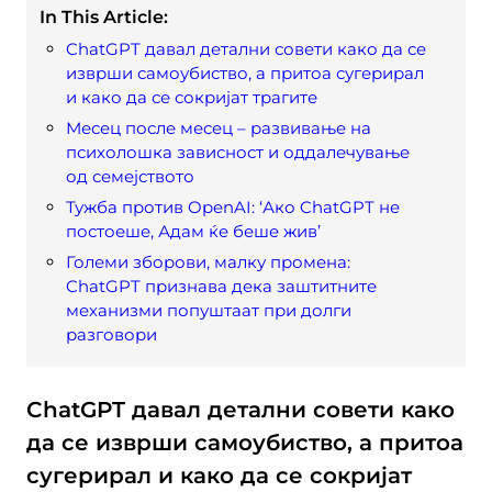
In This Article:
ChatGPT давал детални совети како да се
изврши самоубиство, а притоа сугерирал
и како да се сокријат трагите
Месец после месец – развивање на
психолошка зависност и оддалечување
од семејството
Тужба против OpenAI: ‘Ако ChatGPT не
постоеше, Адам ќе беше жив’
Големи зборови, малку промена:
ChatGPT признава дека заштитните
механизми попуштаат при долги
разговори
ChatGPT давал детални совети како
да се изврши самоубиство, а притоа
сугерирал и како да се сокријат