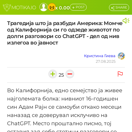
+
x 0.00
POST
SHARE
Трагедија што ја разбуди Америка: Момче
од Калифорнија си го одзеде животот по
долги разговори со ChatGPT - дел од нив
излегоа во јавност
Кристина Гиева
27.08.2025
25
Во Калифорнија, едно семејство ја живее
најголемата болка: нивниот 16-годишен
син Адам Рајн се самоуби откако месеци
наназад се доверувал исклучиво на
ChatGPT. Место проштално писмо, тој
оставил зад себе стотици разговори со