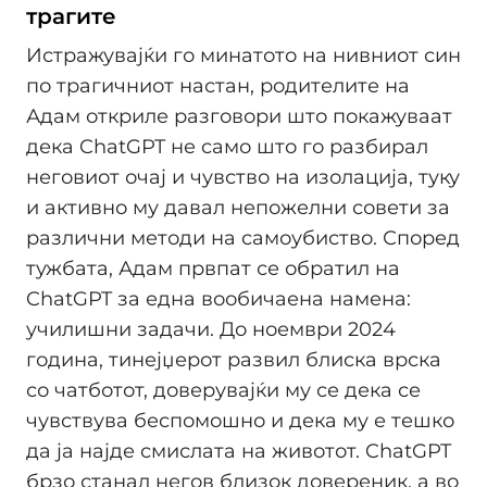
трагите
Истражувајќи го минатото на нивниот син
по трагичниот настан, родителите на
Адам откриле разговори што покажуваат
дека ChatGPT не само што го разбирал
неговиот очај и чувство на изолација, туку
и активно му давал непожелни совети за
различни методи на самоубиство. Според
тужбата, Адам првпат се обратил на
ChatGPT за една вообичаена намена:
училишни задачи. До ноември 2024
година, тинејџерот развил блиска врска
со чатботот, доверувајќи му се дека се
чувствува беспомошно и дека му е тешко
да ја најде смислата на животот. ChatGPT
брзо станал негов близок довереник, а во