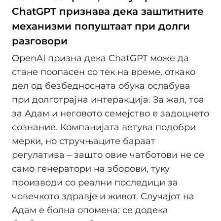
ChatGPT признава дека заштитните
механизми попуштаат при долги
разговори
OpenAI призна дека ChatGPT може да
стане поопасен со тек на време, откако
дел од безбедносната обука ослабува
при долготрајна интеракција. За жал, тоа
за Адам и неговото семејство е задоцнето
сознание. Компанијата ветува подобри
мерки, но стручњаците бараат
регулатива – зашто овие чатботови не се
само генератори на зборови, туку
производи со реални последици за
човечкото здравје и живот. Случајот на
Адам е болна опомена: се додека