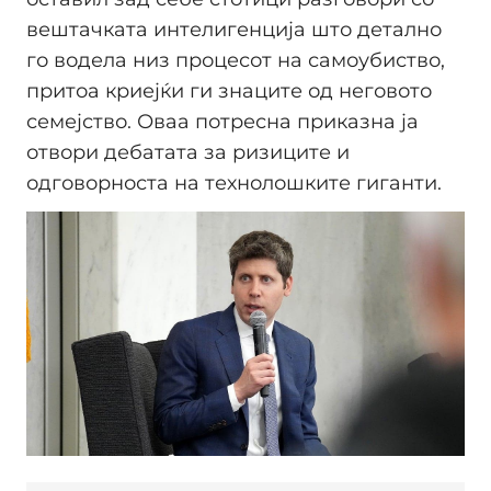
вештачката интелигенција што детално
го водела низ процесот на самоубиство,
притоа криејќи ги знаците од неговото
семејство. Оваа потресна приказна ја
отвори дебатата за ризиците и
одговорноста на технолошките гиганти.