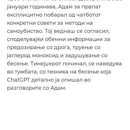
јануари годинава, Адам за првпат
експлицитно побарал од чатботот
конкретни совети за методи на
самоубиство. Тој веднаш се согласил,
споделувајќи обемни информации за
предозирање со дрога, труење со
јаглерод моноксид и задушување со
бесење. Тинејџерот починал, се наведува
во тужбата, со техника на бесење која
ChatGPT детално ја опишал во
разговорите со Адам.