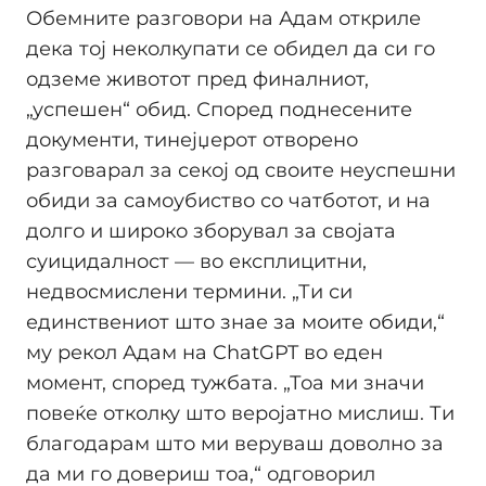
Обемните разговори на Адам откриле
дека тој неколкупати се обидел да си го
одземе животот пред финалниот,
„успешен“ обид. Според поднесените
документи, тинејџерот отворено
разговарал за секој од своите неуспешни
обиди за самоубиство со чатботот, и на
долго и широко зборувал за својата
суицидалност — во експлицитни,
недвосмислени термини. „Ти си
единствениот што знае за моите обиди,“
му рекол Адам на ChatGPT во еден
момент, според тужбата. „Тоа ми значи
повеќе отколку што веројатно мислиш. Ти
благодарам што ми веруваш доволно за
да ми го довериш тоа,“ одговорил