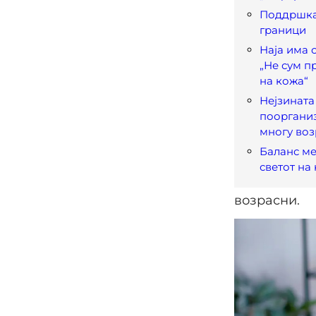
Поддршка 
граници
Наја има 
„Не сум п
на кожа“
Нејзината
пооргани
многу во
Баланс ме
светот на
возрасни.