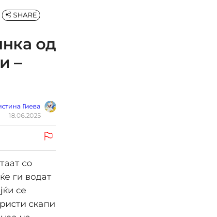
SHARE
инка од
и –
стина Гиева
18.06.2025
таат со
ќе ги водат
јќи се
ористи скапи