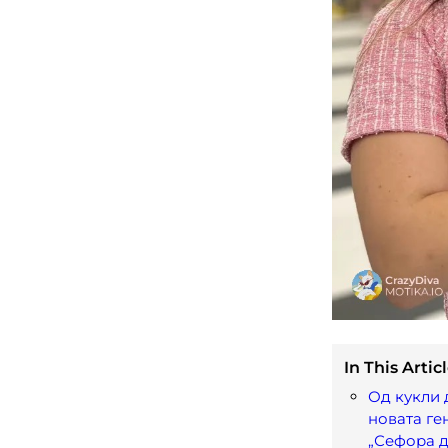
In This Articl
Од кукли 
новата ге
„Сефора д