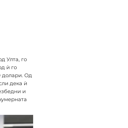
д Улта, го
д ѝ го
0 долари. Од
сли дека ѝ
езбедни и
екумерната