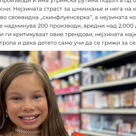
производи и има утринска рутина подолга од 
сни. Нејзината страст за шминкање и нега на 
 во своевидна „скинфлуенсерка“, а нејзината к
 надминува 200 производи, вредни над 2.000 
и ги критикуваат овие трендови, нејзината мај
нтрола и дека детето само учи да се грижи за се