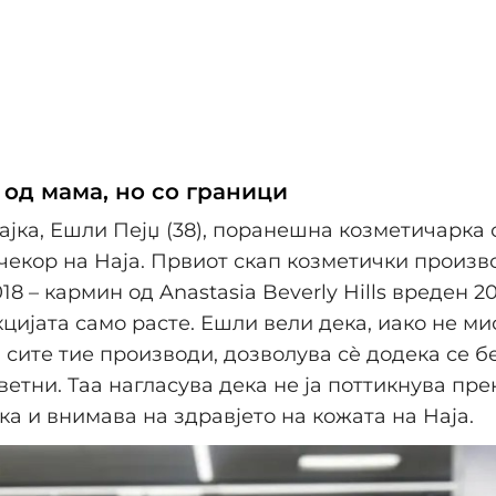
од мама, но со граници
ајка, Ешли Пејџ (38), поранешна козметичарка о
 чекор на Наја. Првиот скап козметички произво
18 – кармин од Anastasia Beverly Hills вреден 2
кцијата само расте. Ешли вели дека, иако не ми
 сите тие производи, дозволува сè додека се б
ветни. Таа нагласува дека не ја поттикнува пр
а и внимава на здравјето на кожата на Наја.