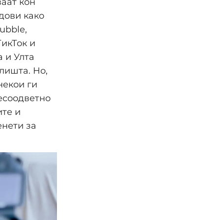
ваат кон
дови како
ubble,
икТок и
а и Улта
лишта. Но,
некои ги
есоодветно
те и
нети за