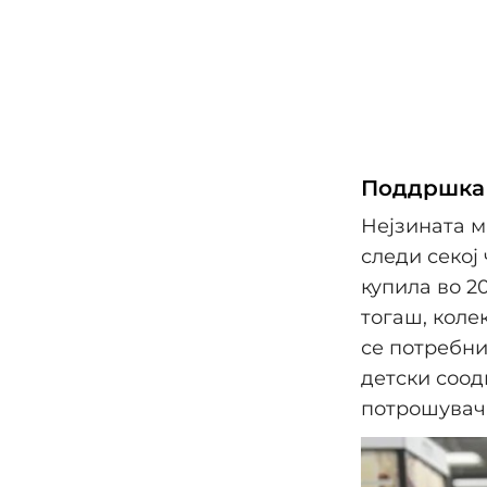
Поддршка 
Нејзината м
следи секој
купила во 20
тогаш, коле
се потребни
детски соод
потрошувачк