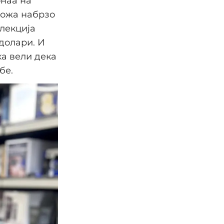
онаа на
кожа набрзо
олекција
долари. И
ка вели дека
бе.