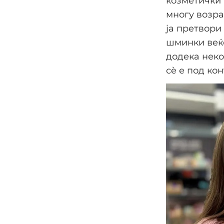
козметички 
многу возра
ја претвори
шминки веќе
додека неко
сè е под ко