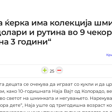
а ќерка има колекција шм
долари и рутина во 9 чекор
на 3 години“
Кри
25
га децата се очекува да играат со кукли и да цр
ои, како 10-годишната Наја Вајт од Колорадо, ве
во светот на шминката и негувањето. Нарекува
ора дете“, Наја уште од тригодишна возраст к