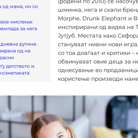
(родени по 2010) се насочу
од мама, но со
шминка, нега и скапи брен
Morphe, Drunk Elephant и B
свое мислење:
инспирирани од видеа на Т
ремлада за нега
Јутјуб. Местата како Сефор
 дневна рутина:
стануваат нивни нови игра
зирана од на
со тоа доаѓаат и критики – 
зрасни
обвинуваат овие деца за н
ѓу детството и
однесување во продавници
 козметиката
користење производи наме