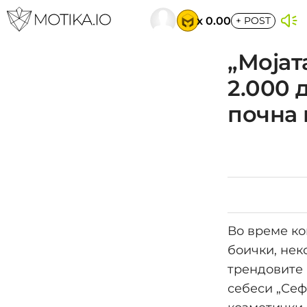
x 0.00
+
POST
„Мојат
2.000 
почна 
Во време ко
боички, нек
трендовите 
себеси „Сеф