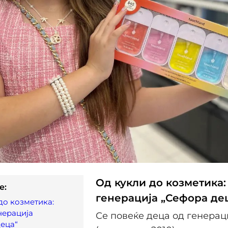
Од кукли до козметика:
e:
генерација „Сефора де
до козметика:
нерација
Се повеќе деца од генерац
еца“