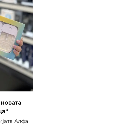
 новата
ца“
ијата Алфа