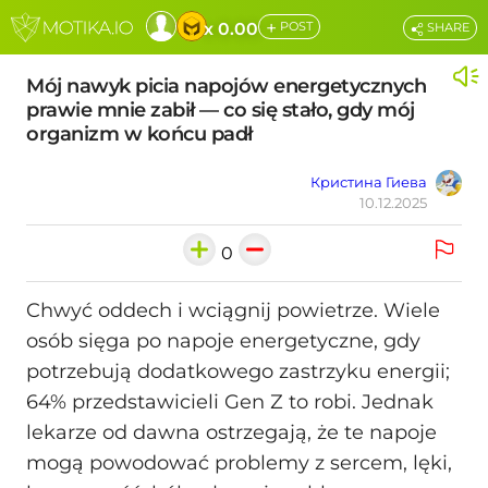
+
x 0.00
POST
SHARE
Mój nawyk picia napojów energetycznych
prawie mnie zabił — co się stało, gdy mój
organizm w końcu padł
Кристина Гиева
10.12.2025
0
Chwyć oddech i wciągnij powietrze. Wiele
osób sięga po napoje energetyczne, gdy
potrzebują dodatkowego zastrzyku energii;
64% przedstawicieli Gen Z to robi. Jednak
lekarze od dawna ostrzegają, że te napoje
mogą powodować problemy z sercem, lęki,