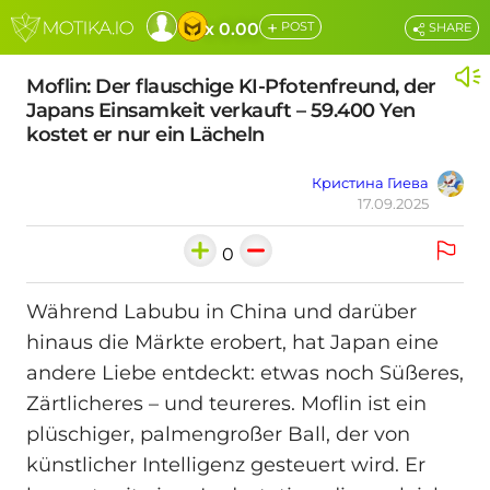
+
x 0.00
POST
SHARE
Moflin: Der flauschige KI-Pfotenfreund, der
Japans Einsamkeit verkauft – 59.400 Yen
kostet er nur ein Lächeln
Кристина Гиева
17.09.2025
0
Während Labubu in China und darüber
hinaus die Märkte erobert, hat Japan eine
andere Liebe entdeckt: etwas noch Süßeres,
Zärtlicheres – und teureres. Moflin ist ein
plüschiger, palmengroßer Ball, der von
künstlicher Intelligenz gesteuert wird. Er