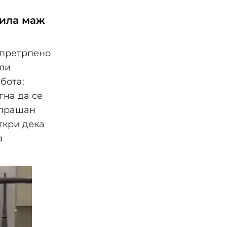
била маж
 претрпено
ели
бота:
гна да се
 прашан
ткри дека
а