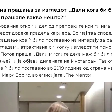
на прашања за изгледот: „Дали кога би 
 прашале вакво нешто?“
одамна откри и дел од препреките кои ги има
едот додека градела кариера. Во мај таа спод
ашање кое ѝ било поставено на интервју за ра
 гледам… атрактивна си, колку изгледот ти помо
 Потоа праша: „Дали мислите дека маж би бил
ње?“ и ја објави дилемата на Инстаграм. Таа о
 ѝ било поставено во 2019 година од страна н
 Марк Борис, во емисијата „The Mentor“.