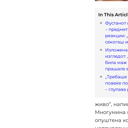
In This Articl
Фустанот 
– предмет
реакции: 
секогаш и
Изложена
изгледот:
била маж
прашале 
„Требаше
повеќе по
– глупава
живо“, напи
Многумина г
опуштена ко