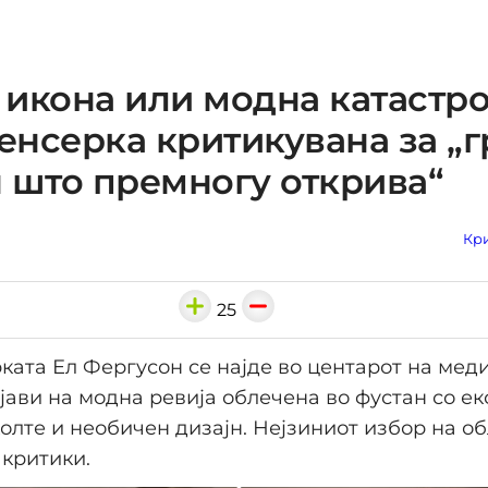
икона или модна катастр
нсерка критикувана за „г
 што премногу открива“
Кри
25
ата Ел Фергусон се најде во центарот на мед
ојави на модна ревија облечена во фустан со е
олте и необичен дизајн. Нејзиниот избор на о
критики.