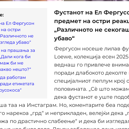
Фустанот на Ел Фергусо
e:
предмет на остри реак
на Ел Фергусон
„Различното не секога
 на остри
„Различното не
убаво“
згледа убаво“
Фергусон носеше лилав фу
 на прашања за
Loewe, колекција есен 2025 
 „Дали кога би
 маж би ме
веднаш го привлече вним
вакво нешто?“
поради длабокото деколте 
 да работам
специјалниот пеплум крој 
ради етикетата
половината. „Сè што можам
 русокоса“
дека фустанот е уште подо
ша таа на Инстаграм. Но, коментарите беа под
о нарекоа „грд“ и неприкладен, велејќи дека „
жа по драстично слабеење“ и дека би изгледа