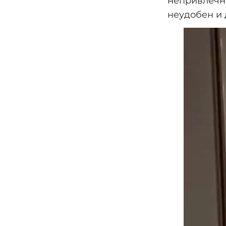
непривлечно
неудобен и 