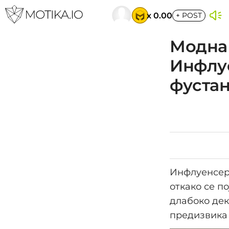
x 0.00
+
POST
Модна 
Инфлуе
фустан
Инфлуенсерк
откако се п
длабоко дек
предизвика 