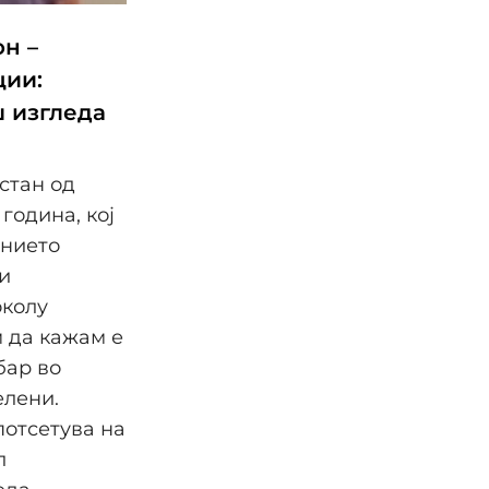
н –
ции:
ш изгледа
стан од
година, кој
анието
и
околу
 да кажам е
бар во
елени.
потсетува на
л