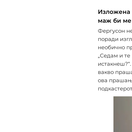
Изложена 
маж би ме
Фергусон не
поради изгл
необично пр
„Седам и те
истакнеш?“.
вакво праша
ова прашање
подкастерот