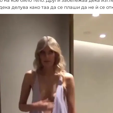
 на кое било тело. Други забележаа дека изгл
дека делува како таа да се плаши да не ѝ се от