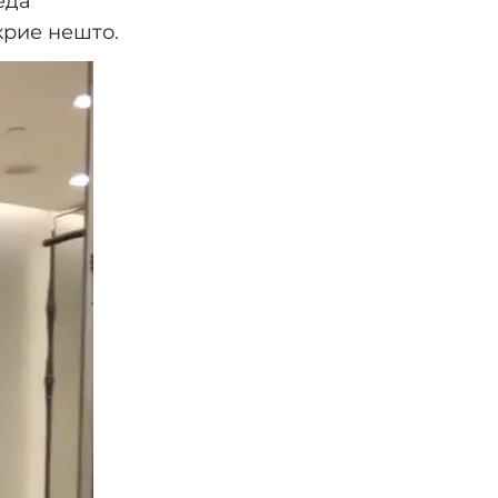
еда
крие нешто.