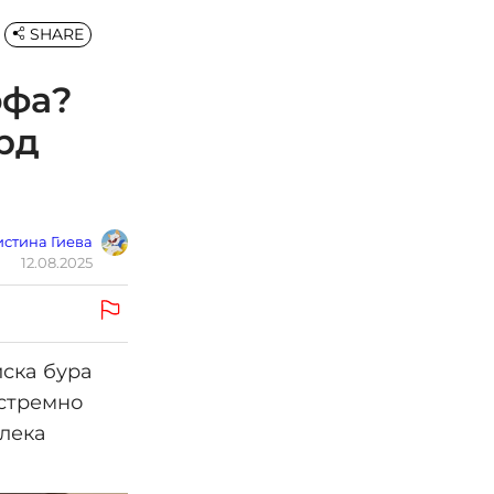
SHARE
офа?
рд
стина Гиева
12.08.2025
иска бура
кстремно
блека