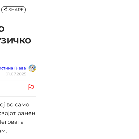
SHARE
о
узичко
стина Гиева
01.07.2025
ој во само
својот ранен
Неговата
ам,