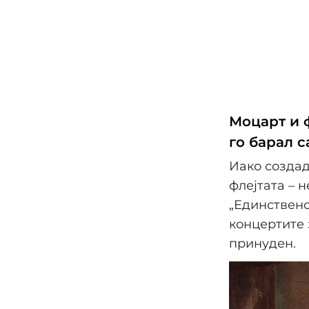
Моцарт и 
го барал 
Иако создад
флејтата – 
„Единствено
концертите 
принуден.