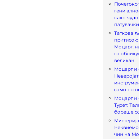
Почетокот
генијално
како чудо
патувачки
Таткова љ
притисок:
Моцарт, н
го облик
великан
Моцарт и 
Неверојат
инструмен
само по п
Моцарт и
Турет: Тал
бореше со
Мистерија
Реквиемо
чин на Мо