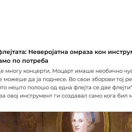
флејтата: Неверојатна омраза кон инстр
само по потреба
е многу концерти, Моцарт имаше необично чу
не можеше да ја поднесе. Во свои зборови тој ре
то нешто полошо од една флејта се две флејти“
за овој инструмент ги создавал само кога бил 