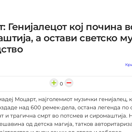
: Генијалецот кој почина в
штија, а остави светско м
дство
Кри
0
адеј Моцарт, најголемиот музички генијалец, к
оздаде над 600 ремек-дела, остана легенда по 
нт и трагична смрт во потсмев и сиромаштија. 
ешавина од детска магија, татков авторитариз