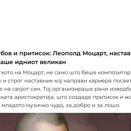
убов и притисок: Леополд Моцарт, наста
ваше идниот великан
ткото на Моцарт, не само што беше композитор
ку и строг наставник кој направи кариера посве
 на својот син. Тој организираше рани изведб
ката аристократија, што создаде притисок и ж
младото музичко чудо, за добро и за лошо.