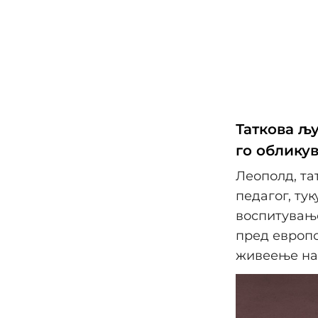
Таткова љ
го облику
Леополд, та
педагог, ту
воспитување
пред европс
живеење на 