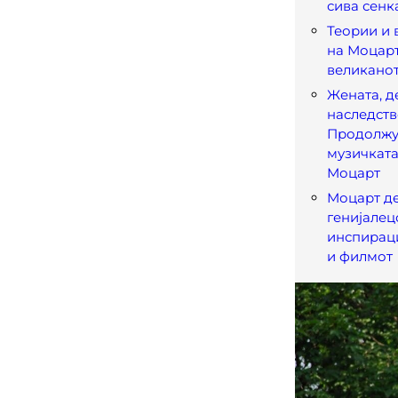
сива сенк
Теории и 
на Моцарт
великано
Жената, д
наследств
Продолжу
музичката
Моцарт
Моцарт де
генијалец
инспираци
и филмот