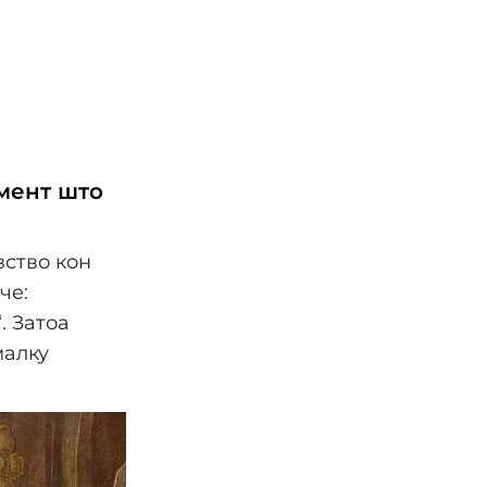
умент што
вство кон
че:
. Затоа
малку