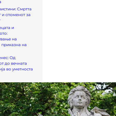
а
вистини: Смртта
 и споменот за
т
ецата и
ото:
вање на
 приказна на
нес: Од
от до вечната
ја во уметноста