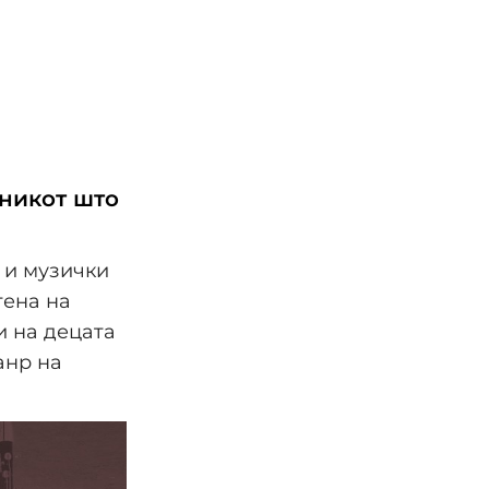
вникот што
 и музички
тена на
и на децата
анр на