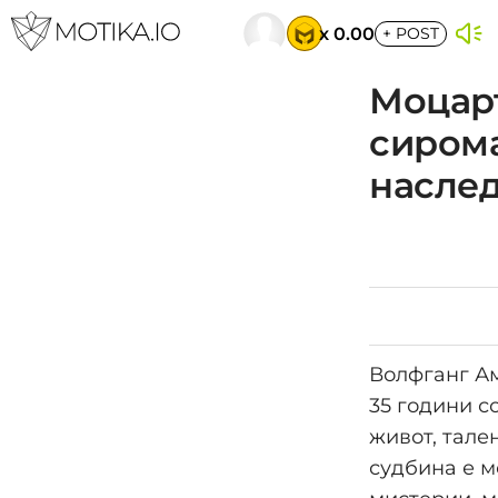
x 0.00
+
POST
Моцарт
сирома
насле
Волфганг Ам
35 години с
живот, тале
судбина е м