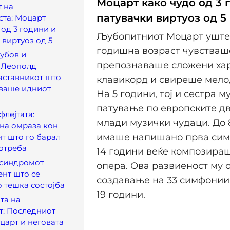
Моцарт како чудо од 3 
 на
патувачки виртуоз од 5
ста: Моцарт
 од 3 години и
Љубопитниот Моцарт уште 
 виртуоз од 5
годишна возраст чувстваш
убов и
препознаваше сложени ха
 Леополд
аставникот што
клавикорд и свиреше мелод
уваше идниот
На 5 години, тој и сестра м
патување по европските д
флејтата:
млади музички чудаци. До 
на омраза кон
имаше напишано прва симф
т што го барал
отреба
14 години веќе композираш
 синдромот
опера. Ова развиеност му
ент што се
создавање на 33 симфонии 
 тешка состојба
19 години.
та на
т: Последниот
царт и неговата