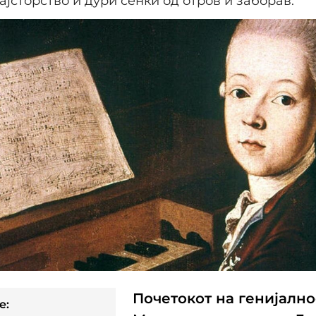
ајсторство и дури сенки од отров и заборав.
Почетокот на генијално
e: