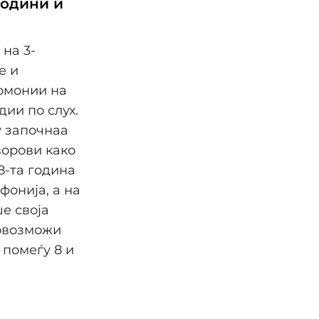
години и
на 3-
е и
рмонии на
ии по слух.
у започнаа
ворови како
8-та година
онија, а на
е своја
 овозможи
помеѓу 8 и