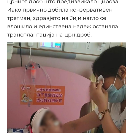
црниот дроб што предизвикало цироза.
Иако првично добила конзервативен
третман, здравјето на Јији нагло се
влошило и единствена надеж останала
трансплантација на црн дроб.