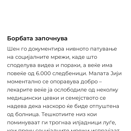
Борбата започнува
Шен го документира нивното патување
на социјалните мрежи, каде што
споделува видеа и пораки, а веќе има
повеќе од 6.000 следбеници. Малата Јији
моментално се опоравува добро –
лекарите веќе ја ослободиле од неколку
медицински цевки и семејството се
надева дека наскоро ќе биде отпуштена
од болница. Тешкотиите низ кои
поминуваат ги трогнаа илјадници луѓе,
кои преку социјалните мрежи испраќаат