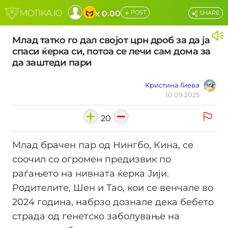
+
x 0.00
POST
SHARE
Млад татко го дал својот црн дроб за да ја
спаси ќерка си, потоа се лечи сам дома за
да заштеди пари
Кристина Гиева
10.09.2025
20
Млад брачен пар од Нингбо, Кина, се
соочил со огромен предизвик по
раѓањето на нивната ќерка Јији.
Родителите, Шен и Тао, кои се венчале во
2024 година, набрзо дознале дека бебето
страда од генетско заболување на