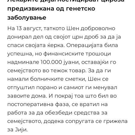
предизвикана од генетско
заболување
На 13 август, таткото Шен доброволно
донирал дел од својот црн дроб за да ја
спаси својата ќерка. Операцијата била
успешна, но финансиските трошоци
надминале 100.000 јуани, оставајќи го
семејството во тежок товар. За да ги
намали болничките сметки, Шен се
отпуштил порано и самиот ги менувал
завоите дома. И покрај тоа што бил во
постоперативна фаза, се вратил на
работа за да обезбеди средства за
семејството, додека сопругата се грижела
за Јији.