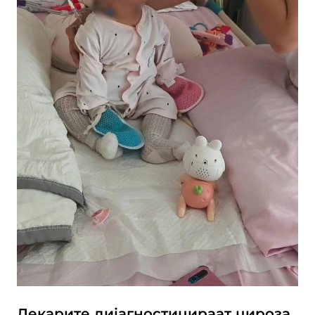
Лекарите дијагностицираат цироза