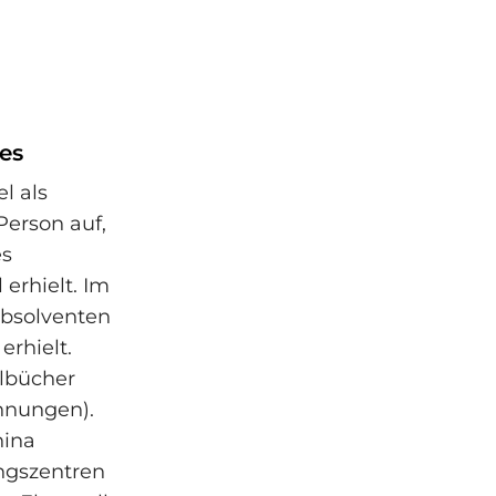
es
l als
Person auf,
es
 erhielt. Im
Absolventen
erhielt.
elbücher
chnungen).
hina
ungszentren