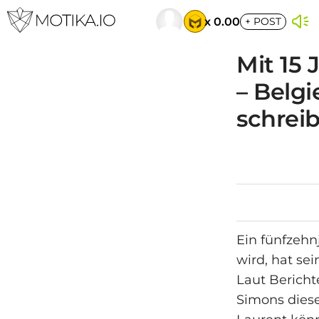
x 0.00
+
POST
Mit 15
– Belg
schrei
Ein fünfzehn
wird, hat se
Laut Bericht
Simons diese