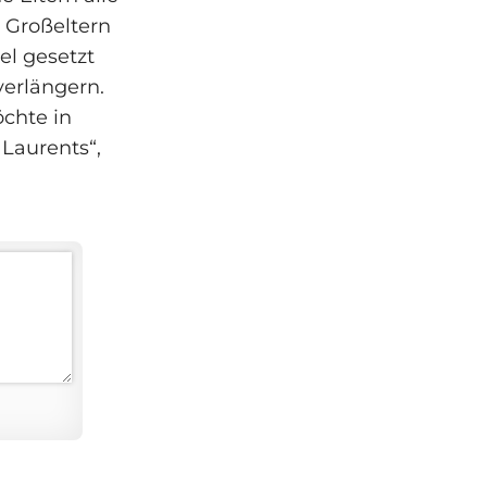
 Großeltern
el gesetzt
verlängern.
öchte in
 Laurents“,