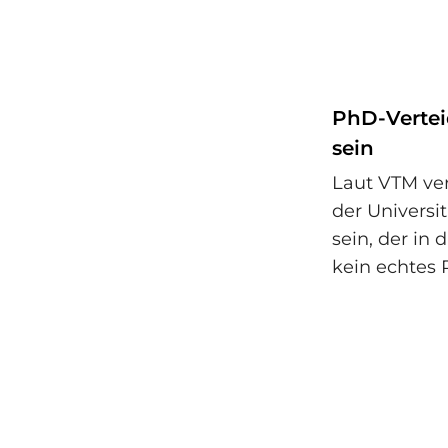
PhD-Vertei
sein
Laut VTM ver
der Universi
sein, der in
kein echtes 