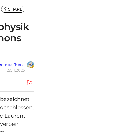
SHARE
physik
imons
стина Гиева
29.11.2025
“ bezeichnet
bgeschlossen.
e Laurent
twerpen.