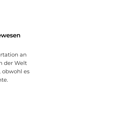
ewesen
rtation an
h der Welt
, obwohl es
te.