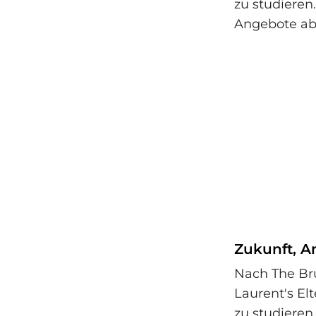
zu studieren
Angebote ab
Zukunft, A
Nach The Br
Laurent's El
zu studieren