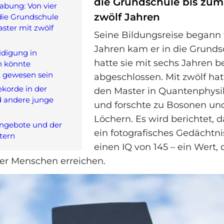
die Grundschule bis zum
abung: Von vier
zwölf Jahren
die Grundschule
ster mit zwölf
Seine Bildungsreise begann f
Jahren kam er in die Grund
idigung in
hatte sie mit sechs Jahren be
 könnte
t gewesen sein
abgeschlossen. Mit zwölf ha
korde in der
den Master in Quantenphysi
d andere junge
und forschte zu Bosonen un
Löchern. Es wird berichtet, 
Angebote und der
ein fotografisches Gedächtni
ltern
einen IQ von 145 – ein Wert,
der Menschen erreichen.