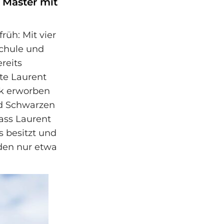
 Master mit
rüh: Mit vier
schule und
reits
tte Laurent
k erworben
d Schwarzen
dass Laurent
s besitzt und
 den nur etwa