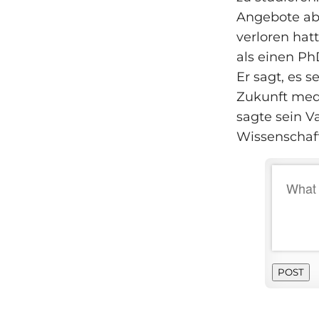
Angebote abg
verloren hatt
als einen Ph
Er sagt, es s
Zukunft medi
sagte sein V
Wissenschaft
POST