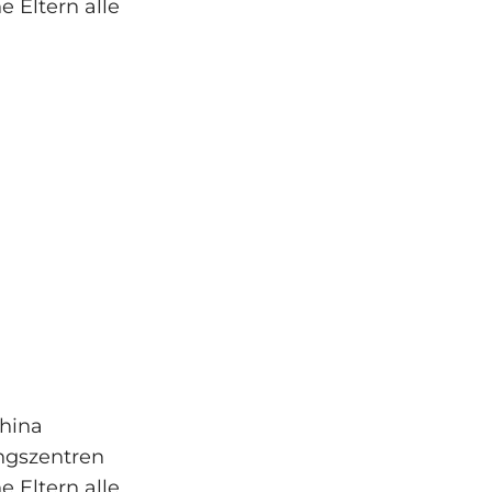
 Eltern alle
China
ungszentren
 Eltern alle