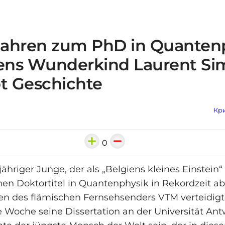
 Jahren zum PhD in Quanten
iens Wunderkind Laurent S
bt Geschichte
Кри
0
jähriger Junge, der als „Belgiens kleines Einstein
inen Doktortitel in Quantenphysik in Rekordzeit a
en des flämischen Fernsehsenders VTM verteidigt
 Woche seine Dissertation an der Universität An