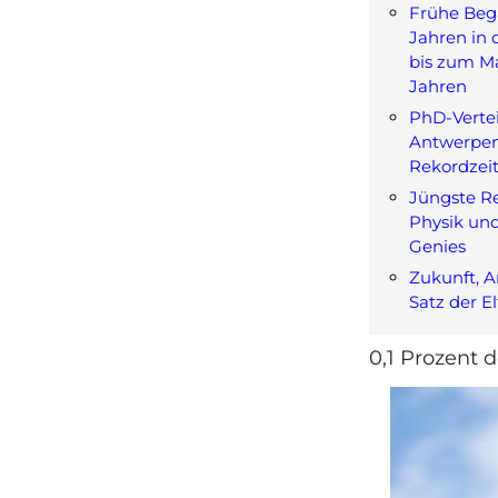
Frühe Beg
Jahren in 
bis zum Ma
Jahren
PhD-Verte
Antwerpen
Rekordzei
Jüngste Re
Physik un
Genies
Zukunft, 
Satz der E
0,1 Prozent 